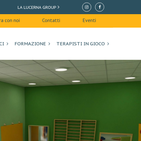
AREE GIOCO E ARREDI URBANI
LA LUCERNA GROUP
GIOCO E CREO
a con noi
Contatti
Eventi
CI
FORMAZIONE
TERAPISTI IN GIOCO